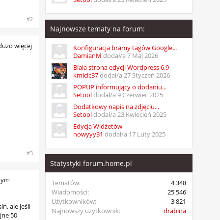
#2
Najnowsze tematy na forum:
dużo więcej
Konfiguracja bramy tagów Google...
DamianM
dodał/a
7 Maj 2026
Biała strona edycji Wordpress 6.9
kmicic37
dodał/a
27 Styczeń 2026
POPUP informujący o dodaniu...
Setool
dodał/a
9 Czerwiec 2025
Dodatkowy napis na zdjęciu...
Setool
dodał/a
23 Kwiecień 2025
Edycja Widżetów
nowyyy31
dodał/a
17 Luty 2025
#3
Statystyki forum.home.pl
 tym
Tematów:
4 348
Wiadomości:
25 546
Użytkowników:
3 821
, ale jeśli
Najnowszy użytkownik:
drabina
jne 50