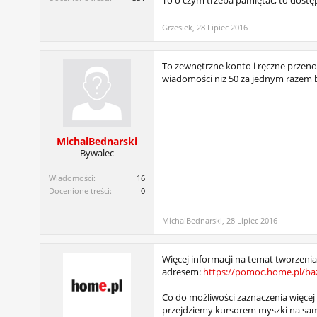
To o czym trzeba pamiętać, to dostę
Grzesiek
,
28 Lipiec 2016
To zewnętrzne konto i ręczne przenos
wiadomości niż 50 za jednym razem b
MichalBednarski
Bywalec
Wiadomości:
16
Docenione treści:
0
MichalBednarski
,
28 Lipiec 2016
Więcej informacji na temat tworzeni
adresem:
https://pomoc.home.pl/baz
Co do możliwości zaznaczenia więcej 
przejdziemy kursorem myszki na sam d