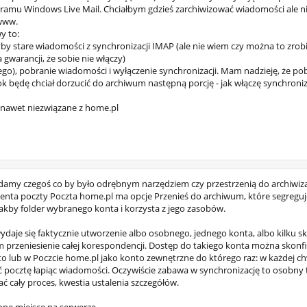
amu Windows Live Mail. Chciałbym gdzieś zarchiwizować wiadomości ale ni
 www.
y to:
yby stare wiadomości z synchronizacji IMAP (ale nie wiem czy można to zrob
 gwarancji, że sobie nie włączy)
go), pobranie wiadomości i wyłączenie synchronizacji. Mam nadzieję, że po
rok będę chciał dorzucić do archiwum następną porcję - jak włączę synchroniz
 nawet niezwiązane z home.pl
adamy czegoś co by było odrębnym narzędziem czy przestrzenią do archiwizac
ienta poczty Poczta home.pl ma opcje Przenieś do archiwum, które segreguj
 jakby folder wybranego konta i korzysta z jego zasobów.
je się faktycznie utworzenie albo osobnego, jednego konta, albo kilku sk
 przeniesienie całej korespondencji. Dostęp do takiego konta można skon
 lub w Poczcie home.pl jako konto zewnętrzne do którego raz: w każdej chw
 pocztę łapiąc wiadomości. Oczywiście zabawa w synchronizację to osobny 
cały proces, kwestia ustalenia szczegółów.