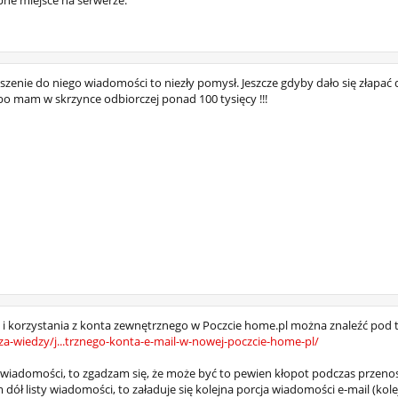
pne miejsce na serwerze.
zenie do niego wiadomości to niezły pomysł. Jeszcze gdyby dało się złapać 
o mam w skrzynce odbiorczej ponad 100 tysięcy !!!
a i korzystania z konta zewnętrznego w Poczcie home.pl można znaleźć pod
a-wiedzy/j...trznego-konta-e-mail-w-nowej-poczcie-home-pl/
wiadomości, to zgadzam się, że może być to pewien kłopot podczas przenosin
ół listy wiadomości, to załaduje się kolejna porcja wiadomości e-mail (kole