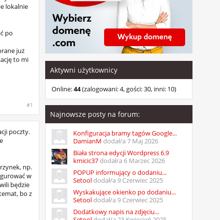
e lokalnie
ić po
brane już
ację to mi
Aktywni użytkownicy
Online:
44
(zalogowani: 4, gości: 30, inni: 10)
#1
Najnowsze posty na forum:
ji poczty.
Konfiguracja bramy tagów Google...
e
DamianM
dodał/a
7 Maj 2026
Biała strona edycji Wordpress 6.9
kmicic37
dodał/a
6 Marzec 2026
rzynek, np.
POPUP informujący o dodaniu...
figurować w
Setool
dodał/a
9 Czerwiec 2025
ili będzie
Wyskakujące okienko po dodaniu...
temat, bo z
Setool
dodał/a
9 Czerwiec 2025
Dodatkowy napis na zdjęciu...
Setool
dodał/a
23 Kwiecień 2025