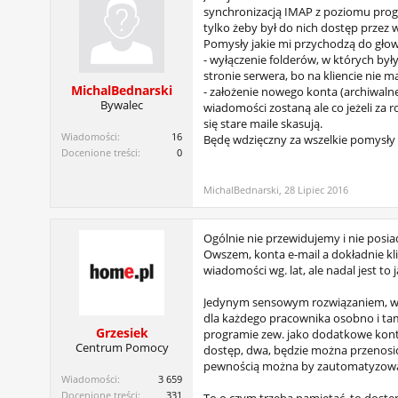
synchronizacją IMAP z poziomu progr
tylko żeby był do nich dostęp przez
Pomysły jakie mi przychodzą do głow
- wyłączenie folderów, w których był
stronie serwera, bo na kliencie nie ma
MichalBednarski
- założenie nowego konta (archiwalne
Bywalec
wiadomości zostaną ale co jeżeli za 
się stare maile skasują.
Wiadomości:
16
Będę wdzięczny za wszelkie pomysły
Docenione treści:
0
MichalBednarski
,
28 Lipiec 2016
Ogólnie nie przewidujemy i nie posi
Owszem, konta e-mail a dokładnie kl
wiadomości wg. lat, ale nadal jest to
Jedynym sensowym rozwiązaniem, wyda
dla każdego pracownika osobno i tam
Grzesiek
programie zew. jako dodatkowe konto
Centrum Pomocy
dostęp, dwa, będzie można przenosić
pewnością można by zautomatyzować 
Wiadomości:
3 659
Docenione treści:
331