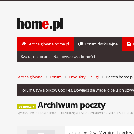
Strona główna home.pl
Forum dyskusyjne
Szukaj na forum
Najnowsze wiadomości
Strona główna
Forum
Produkty i usługi
Poczta home.pl
Forum używa plików Cookies. Dowiedz się więcej o celu ich uży
Archiwum poczty
W TRAKCIE
Dyskusja w '
Poczta home.pl
' rozpoczęta przez użytkownika
MichalBednarski
Jaka jest możliwość zrobienia archi