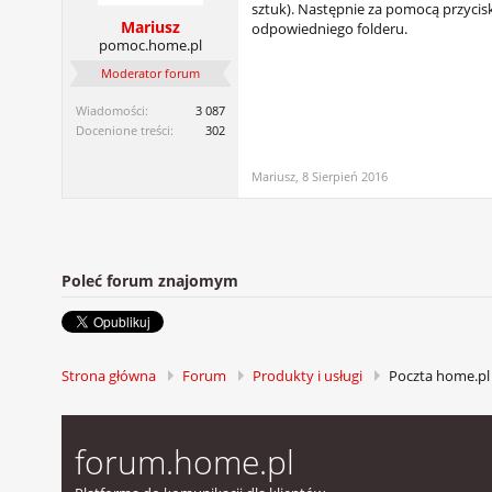
sztuk). Następnie za pomocą przycis
Mariusz
odpowiedniego folderu.
pomoc.home.pl
Moderator forum
Wiadomości:
3 087
Docenione treści:
302
Mariusz
,
8 Sierpień 2016
Poleć forum znajomym
Strona główna
Forum
Produkty i usługi
Poczta home.pl
forum.home.pl