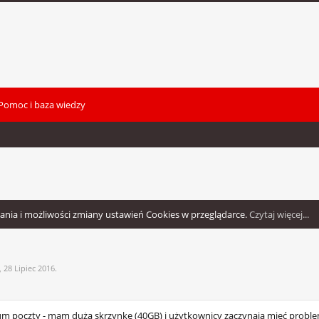
Pomoc i baza wiedzy
wania i możliwości zmiany ustawień Cookies w przeglądarce.
Czytaj więcej...
,
28 Lipiec 2016
.
wum poczty - mam dużą skrzynkę (40GB) i użytkownicy zaczynają mieć probl