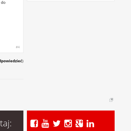
e do
#4
dpowiedzieć
)
taj: