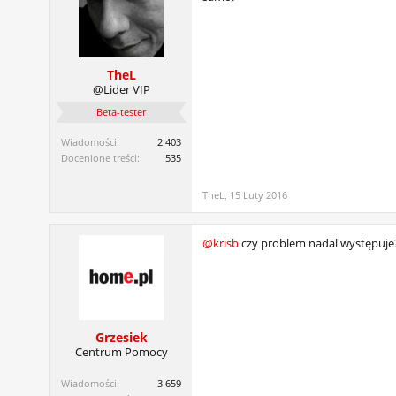
TheL
@Lider VIP
Beta-tester
Wiadomości:
2 403
Docenione treści:
535
TheL
,
15 Luty 2016
@krisb
czy problem nadal występuje? J
Grzesiek
Centrum Pomocy
Wiadomości:
3 659