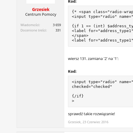
Kod:
Grzesiek
{* <span class="radio-wrap
Centrum Pomocy
<input type="radio" name="
Wiadomości:
3 659
{if 1 == (int) $address_ty
Docenione treści:
331
<label for="address_type1"
</span>

<label for="address_type1
wiersz 131. zamiana '2' na '1':
Kod:
<input type="radio" name="
checked="checked"

{/if}

>
sprawdź takie rozwiązanie!
Grzesiek
,
23 Czerwiec 2016