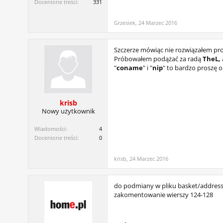
Docenione treści:
331
Grzesiek
,
24 Marzec 2016
Szczerze mówiąc nie rozwiązałem pro
Próbowałem podążać za radą
TheL,
"
coname
" i "
nip
" to bardzo proszę 
krisb
Nowy użytkownik
Wiadomości:
4
Docenione treści:
0
krisb
,
24 Marzec 2016
do podmiany w pliku basket/address
zakomentowanie wierszy 124-128