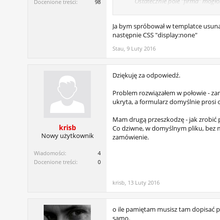
Ostatecznie pole "firma" mogło
Docenione treści:
98
Mnie udało się tylko usunąć mo
kliknać, więc nie jest to do końc
Ja bym spróbował w templatce usunąć
następnie CSS "display:none"
Z góry dzięki za wszelkie podpo
Stau
,
9 Luty 2016
Dziękuję za odpowiedź.
Problem rozwiązałem w połowie - za
ukryta, a formularz domyślnie prosi 
Mam drugą przeszkodzę - jak zrobić 
krisb
Co dziwne, w domyślnym pliku, bez mo
Nowy użytkownik
zamówienie.
Wiadomości:
4
Docenione treści:
0
krisb
,
13 Luty 2016
o ile pamiętam musisz tam dopisać pr
samo.