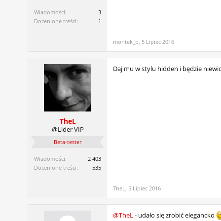
Wiadomości:
3
Docenione treści:
1
montek_p
,
5 Lipiec 2016
Daj mu w stylu hidden i będzie niewi
TheL
@Lider VIP
Beta-tester
Wiadomości:
2 403
Docenione treści:
535
TheL
,
5 Lipiec 2016
@TheL
- udało się zrobić elegancko