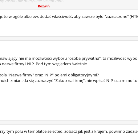
by zostać, ale domyślnie zaznaczone.
żliwość wybrania "osoba prywatna", ale pole wyboru "firma" jest puste i trzeba j
Rozwiń
a taki efekt jakbym chciał.
 to w ogóle albo ew. dodać właściwość, aby zawsze było "zaznaczone" (HTM
wiedzi!
mawiający nie ma możliwości wyboru "osoba prywatna", ta możliwość wybor
o nazwę firmy i NIP. Pod tym względem świetnie.
pola "Nazwa firmy" oraz "NIP" polami obligatoryjnymi?
ich zmian, da się zaznaczyć "Zakup na firmę", nie wpisać NIP-u, a mimo to
zy tym polu w templatce selected, zobacz jak jest z krajem, powinno zadział