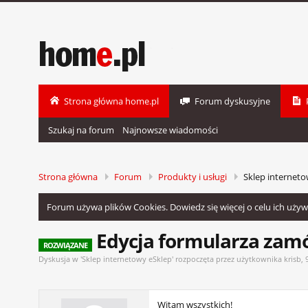
Strona główna home.pl
Forum dyskusyjne
Szukaj na forum
Najnowsze wiadomości
Strona główna
Forum
Produkty i usługi
Sklep interneto
Forum używa plików Cookies. Dowiedz się więcej o celu ich uży
Edycja formularza zamó
ROZWIĄZANE
Dyskusja w '
Sklep internetowy eSklep
' rozpoczęta przez użytkownika
krisb
,
Witam wszystkich!