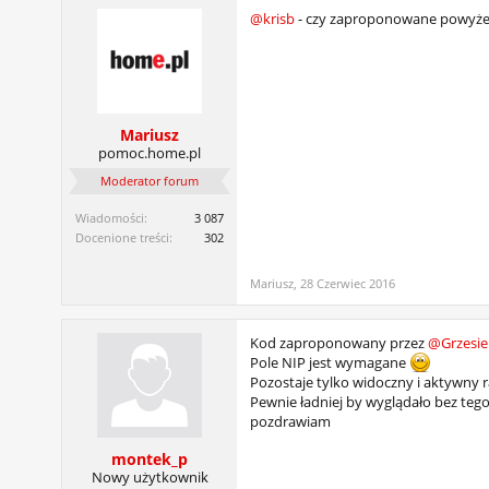
@krisb
- czy zaproponowane powyżej 
Mariusz
pomoc.home.pl
Moderator forum
Wiadomości:
3 087
Docenione treści:
302
Mariusz
,
28 Czerwiec 2016
Kod zaproponowany przez
@Grzesie
Pole NIP jest wymagane
Pozostaje tylko widoczny i aktywny 
Pewnie ładniej by wyglądało bez tego 
pozdrawiam
montek_p
Nowy użytkownik