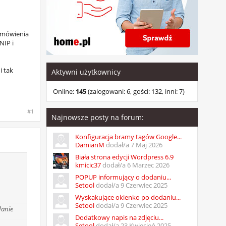
amówienia
NIP i
i tak
Aktywni użytkownicy
Online:
145
(zalogowani: 6, gości: 132, inni: 7)
#1
Najnowsze posty na forum:
Konfiguracja bramy tagów Google...
DamianM
dodał/a
7 Maj 2026
Biała strona edycji Wordpress 6.9
kmicic37
dodał/a
6 Marzec 2026
POPUP informujący o dodaniu...
Setool
dodał/a
9 Czerwiec 2025
Wyskakujące okienko po dodaniu...
Setool
dodał/a
9 Czerwiec 2025
danie
Dodatkowy napis na zdjęciu...
Setool
dodał/a
23 Kwiecień 2025