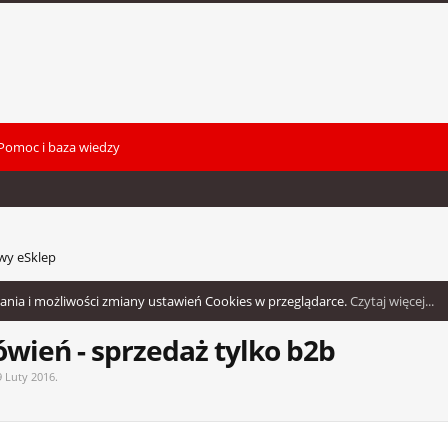
Pomoc i baza wiedzy
wy eSklep
wania i możliwości zmiany ustawień Cookies w przeglądarce.
Czytaj więcej...
wień - sprzedaż tylko b2b
9 Luty 2016
.