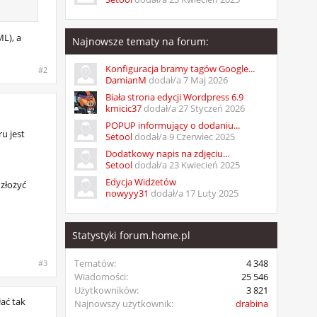
e i tak
L), a
Najnowsze tematy na forum:
Konfiguracja bramy tagów Google...
#2
DamianM
dodał/a
7 Maj 2026
Biała strona edycji Wordpress 6.9
kmicic37
dodał/a
27 Styczeń 2026
POPUP informujący o dodaniu...
u jest
Setool
dodał/a
9 Czerwiec 2025
Dodatkowy napis na zdjęciu...
Setool
dodał/a
23 Kwiecień 2025
Edycja Widżetów
 złożyć
nowyyy31
dodał/a
17 Luty 2025
Statystyki forum.home.pl
Tematów:
4 348
#3
Wiadomości:
25 546
Użytkowników:
3 821
ać tak
Najnowszy użytkownik:
drabina