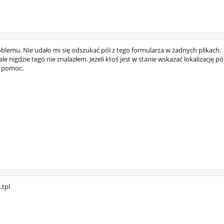
blemu. Nie udało mi się odszukać pól z tego formularza w żadnych plikach.
ale nigdzie tego nie znalazłem. Jeżeli ktoś jest w stanie wskazać lokalizację pó
o pomoc.
.tpl