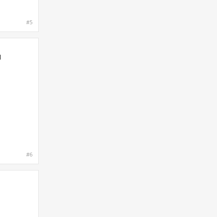
#5
l
#6