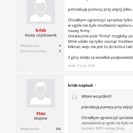
potrzebuję pomocy przy edycji pliku
Chciałbym ograniczyć sprzedaż tylk
w ogóle nie było możliwości wyboru
krisb
nazwy firmy.
Nowy użytkownik
Ostatecznie pole "firma" mogłoby zo
Mnie udało się tylko usunąć możliwoś
Wiadomości:
4
kliknać, więc nie jest to do końca taki
Docenione treści:
0
Z góry dzięki za wszelkie podpowiedz
krisb
,
9 Luty 2016
krisb napisał:
↑
Witam wszystkich!
potrzebuję pomocy przy edycji
Stau
Chciałbym ograniczyć sprzeda
Majster
zamówienia w ogóle nie było 
numeru NIP i nazwy firmy.
Wiadomości:
340