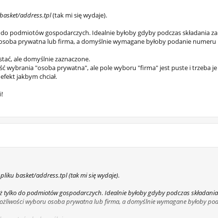
basket/address.tpl
(tak mi się wydaje).
o do podmiotów gospodarczych. Idealnie byłoby gdyby podczas składania z
 osoba prywatna lub firma, a domyślnie wymagane byłoby podanie numeru 
stać, ale domyślnie zaznaczone.
ć wybrania "osoba prywatna", ale pole wyboru "firma" jest puste i trzeba je 
 efekt jakbym chciał.
i!
 pliku
basket/address.tpl
(tak mi się wydaje).
ż tylko do podmiotów gospodarczych. Idealnie byłoby gdyby podczas składania
możliwości wyboru osoba prywatna lub firma, a domyślnie wymagane byłoby po