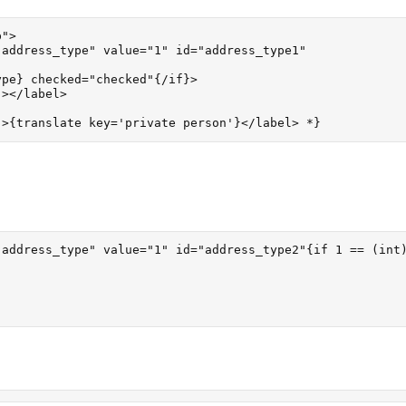
">

address_type" value="1" id="address_type1"

pe} checked="checked"{/if}>

></label>

">{translate key='private person'}</label> *}
address_type" value="1" id="address_type2"{if 1 == (int)